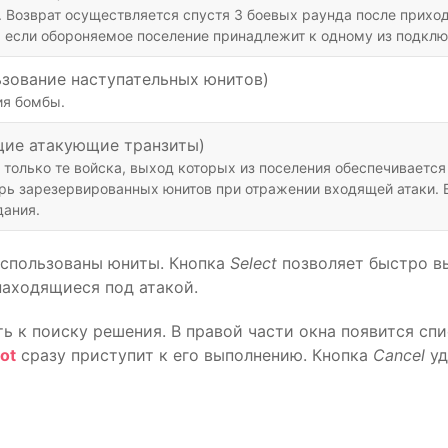
 Возврат осуществляется спустя 3 боевых раунда после приход
, если обороняемое поселение принадлежит к одному из подклю
зование наступательных юнитов)
ия бомбы.
щие атакующие транзиты)
только те войска, выход которых из поселения обеспечивается 
ерь зарезервированных юнитов при отражении входящей атаки. 
дания.
использованы юниты. Кнопка
Select
позволяет быстро вы
находящиеся под атакой.
ть к поиску решения. В правой части окна появится с
ot
сразу приступит к его выполнению. Кнопка
Cancel
уд