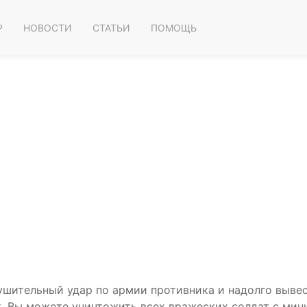
Р
НОВОСТИ
СТАТЬИ
ПОМОЩЬ
ушительный удар по армии противника и надолго вывес
, Вы можете уничтожить всех вражеских солдат с мин